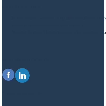
LAATSTE BLOGS
De bouwbasis: waarom ik bij elke WordPress-site me
Laadtijd is vakmanschap, geen bijzaak
Waarom ik geen AI-gegenereerde sites accepteer a
JE VIND MIJ OOK OP
* Prijzen zijn exclusief btw.