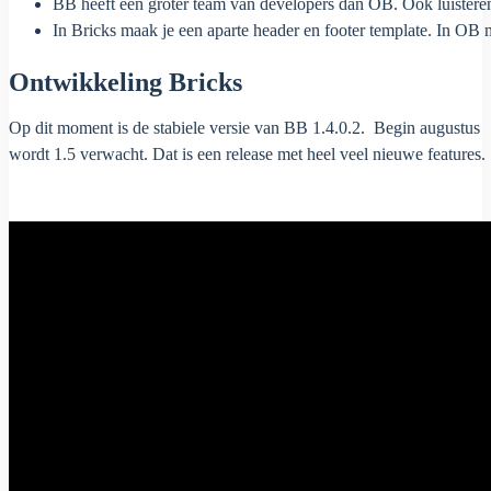
BB heeft een groter team van developers dan OB. Ook luisteren
In Bricks maak je een aparte header en footer template. In OB m
Ontwikkeling Bricks
Op dit moment is de stabiele versie van BB 1.4.0.2. Begin augustus
wordt 1.5 verwacht. Dat is een release met heel veel nieuwe features.