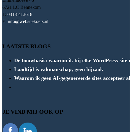
Emmenhoeve 46
6721 LC Bennekom
T:
0318-413618
E:
info@websitekoers.nl
LAATSTE BLOGS
De bouwbasis: waarom ik bij elke WordPress-site me
Laadtijd is vakmanschap, geen bijzaak
Waarom ik geen AI-gegenereerde sites accepteer a
JE VIND MIJ OOK OP