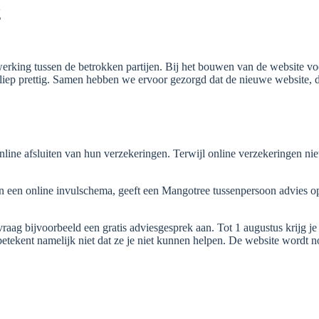
g
erking tussen de betrokken partijen. Bij het bouwen van de website vo
rliep prettig. Samen hebben we ervoor gezorgd dat de nieuwe website, d
line afsluiten van hun verzekeringen. Terwijl online verzekeringen niet
n een online invulschema, geeft een Mangotree tussenpersoon advies op 
vraag bijvoorbeeld een gratis adviesgesprek aan. Tot 1 augustus krijg j
 betekent namelijk niet dat ze je niet kunnen helpen. De website wordt