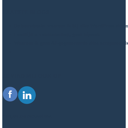
LAATSTE BLOGS
De bouwbasis: waarom ik bij elke WordPress-site me
Laadtijd is vakmanschap, geen bijzaak
Waarom ik geen AI-gegenereerde sites accepteer a
JE VIND MIJ OOK OP
* Prijzen zijn exclusief btw.