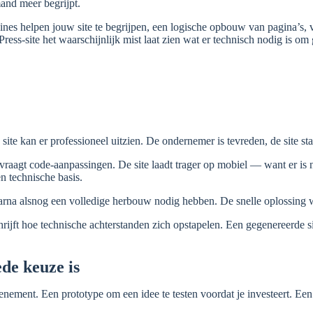
mand meer begrijpt.
nes helpen jouw site te begrijpen, een logische opbouw van pagina’s, 
ess-site het waarschijnlijk mist laat zien wat er technisch nodig is o
site kan er professioneel uitzien. De ondernemer is tevreden, de site staa
raagt code-aanpassingen. De site laadt trager op mobiel — want er is 
n technische basis.
arna alsnog een volledige herbouw nodig hebben. De snelle oplossing w
rijft hoe technische achterstanden zich opstapelen. Een gegenereerde s
de keuze is
evenement. Een prototype om een idee te testen voordat je investeert. Een