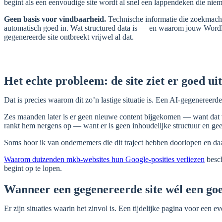
begint als een eenvoudige site wordt al snel een lappendeken die nie
Geen basis voor vindbaarheid.
Technische informatie die zoekmachi
automatisch goed in. Wat structured data is — en waarom jouw WordPr
gegenereerde site ontbreekt vrijwel al dat.
Het echte probleem: de site ziet er goed uit
Dat is precies waarom dit zo’n lastige situatie is. Een AI-gegenereerde 
Zes maanden later is er geen nieuwe content bijgekomen — want dat v
rankt hem nergens op — want er is geen inhoudelijke structuur en gee
Soms hoor ik van ondernemers die dit traject hebben doorlopen en da
Waarom duizenden mkb-websites hun Google-posities verliezen
besch
begint op te lopen.
Wanneer een gegenereerde site wél een goe
Er zijn situaties waarin het zinvol is. Een tijdelijke pagina voor een 