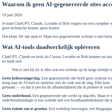
Waarom ik geen AI-gegenereerde sites acc
19 juni 2026
Je kunt ChatGPT, Claude, Lovable of Bolt vragen om een complete web
geen technische kennis, geen kosten.
Dat klopt. De site staat er. Maar een gegenereerde website is niet hetz
Wat AI-tools daadwerkelijk opleveren
ChatGPT, Claude en tools als Cursor, Lovable en Bolt kunnen op basis 
en laadt snel.
Wat er niet bij zit, is alles wat een website op de lange termijn 
Geen beheeromgeving.
Een gegenereerde site heeft geen systeem wa
terug naar de AI-tool en opnieuw met de code aan de slag. Elke keer. 
gemaakt — en dat is precies de afhankelijkheid die ik probeer te voo
Geen onderhoud.
Een gegenereerde site werkt op dag één. Maar er is 
onderhoudsstrategie is een website met een houdbaarheidsdatum die je
Geen ruimte om te groeien.
Een webshop toevoegen, een blogpagina,