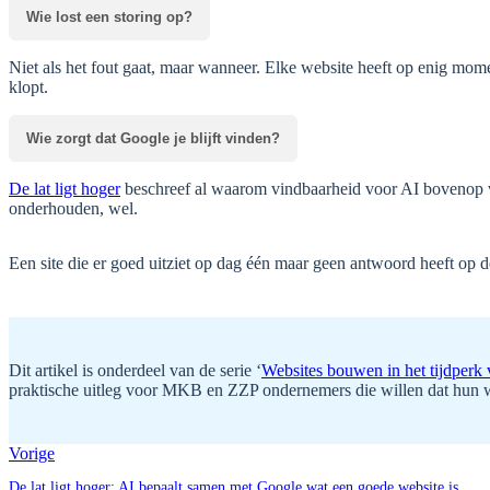
Wie lost een storing op?
Niet als het fout gaat, maar wanneer. Elke website heeft op enig mome
klopt.
Wie zorgt dat Google je blijft vinden?
De lat ligt hoger
beschreef al waarom vindbaarheid voor AI bovenop v
onderhouden, wel.
Een site die er goed uitziet op dag één maar geen antwoord heeft op d
Dit artikel is onderdeel van de serie ‘
Websites bouwen in het tijdperk
praktische uitleg voor MKB en ZZP ondernemers die willen dat hun 
Vorige
De lat ligt hoger: AI bepaalt samen met Google wat een goede website is