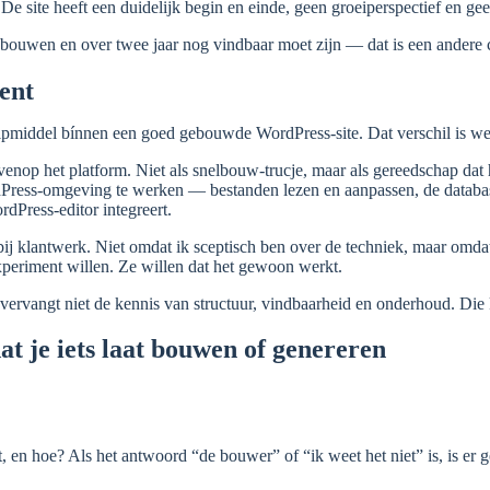
De site heeft een duidelijk begin en einde, geen groeiperspectief en g
bouwen en over twee jaar nog vindbaar moet zijn — dat is een andere c
ent
ulpmiddel bínnen een goed gebouwde WordPress-site. Dat verschil is we
bovenop het platform. Niet als snelbouw-trucje, maar als gereedschap da
Press-omgeving te werken — bestanden lezen en aanpassen, de databas
dPress-editor integreert.
n bij klantwerk. Niet omdat ik sceptisch ben over de techniek, maar om
xperiment willen. Ze willen dat het gewoon werkt.
 vervangt niet de kennis van structuur, vindbaarheid en onderhoud. Die 
dat je iets laat bouwen of genereren
 en hoe? Als het antwoord “de bouwer” of “ik weet het niet” is, is er g