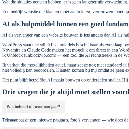
Wat die situaties gemeen hebben: er is geen langetermijnverwachting. 
Een bedrijfswebsite die klanten moet aantrekken, vertrouwen moet op
AI als hulpmiddel bínnen een goed fundam
AI als vervanger van een website bouwen is iets anders dan AI als h
WordPress staat niet stil. AI is inmiddels beschikbaar als extra laag 
Novamira en Claude Code maken het mogelijk om direct in een Word
ik Unblock (unblockwp.com) — een tool die AI rechtstreeks in de Wor
Ik verken die mogelijkheden actief, maar zet ze nog niet standaard i
niet volledig kan beoordelen. Klanten komen bij mij omdat ze geen e
Het punt blijft hetzelfde: AI maakt bouwen op onderdelen sneller. Hij
Drie vragen die je altijd moet stellen voor
Wie beheert dit over een jaar?
Tekstaanpassingen, nieuwe pagina’s, foto’s vervangen — wie doet dat,