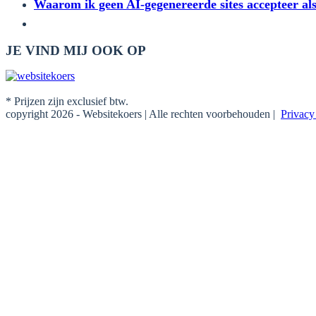
Waarom ik geen AI-gegenereerde sites accepteer a
JE VIND MIJ OOK OP
* Prijzen zijn exclusief btw.
copyright 2026 - Websitekoers | Alle rechten voorbehouden |
Privac