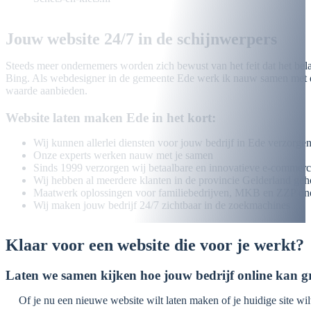
Jouw website 24/7 in de schijnwerpers
Steeds meer ondernemers worden zich bewust van het feit dat het bel
Bing. Als webdesigner in de gemeente Ede werk ik nauw samen met
waarde aanbieden.
Website laten maken Ede in het kort:
Wij kunnen allerlei diensten voor jouw bedrijf in
Ede
verzorge
Onze experts werken nauw met je samen
Sinds 1999 verzorgen wij betaalbare en innovatieve e-commerc
Wij hebben al meerdere klanten in de provincie Gelderland geh
Maatwerk oplossingen voor familiebedrijven, MKB en ZZP on
Wij maken jouw bedrijf 24/7 zichtbaar in de zoekmachines
Klaar voor een website die voor je werkt?
Laten we samen kijken hoe jouw bedrijf online kan g
Of je nu een nieuwe website wilt laten maken of je huidige site wilt 