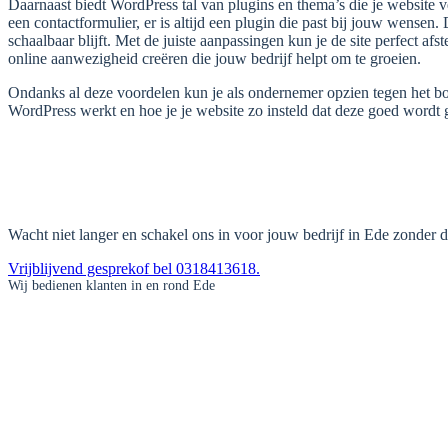
Daarnaast biedt WordPress tal van plugins en thema’s die je website v
een contactformulier, er is altijd een plugin die past bij jouw wensen.
schaalbaar blijft. Met de juiste aanpassingen kun je de site perfect a
online aanwezigheid creëren die jouw bedrijf helpt om te groeien.
Ondanks al deze voordelen kun je als ondernemer opzien tegen het bo
WordPress werkt en hoe je je website zo insteld dat deze goed wordt
Vraag een vrijblijvend gesprek aan
Wacht niet langer en schakel ons in voor jouw bedrijf in Ede zonder dat
Vrijblijvend gesprek
of bel 0318413618.
Wij bedienen klanten in en rond Ede